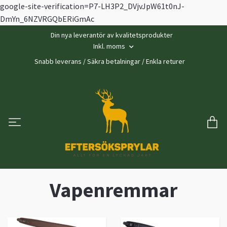
google-site-verification=P7-LH3P2_DVjvJpW61t0nJ-
DmYn_6NZVRGQbERiGmAc
Din nya leverantör av kvalitetsprodukter
Inkl. moms
Snabb leverans / Säkra betalningar / Enkla returer
Vapenremmar