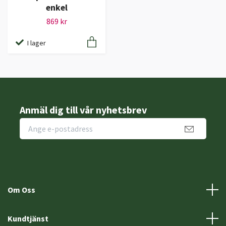
enkel
869 kr
I lager
Anmäl dig till vår nyhetsbrev
Om Oss
Kundtjänst