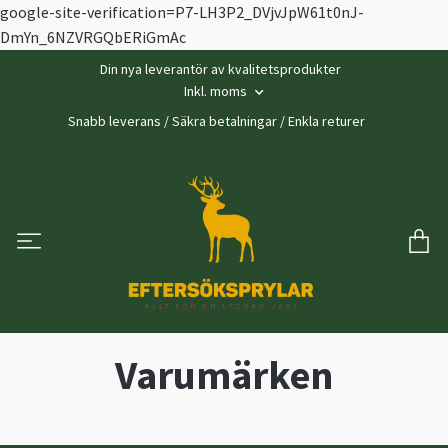
google-site-verification=P7-LH3P2_DVjvJpW61t0nJ-
DmYn_6NZVRGQbERiGmAc
Din nya leverantör av kvalitetsprodukter
Inkl. moms
Snabb leverans / Säkra betalningar / Enkla returer
Varumärken