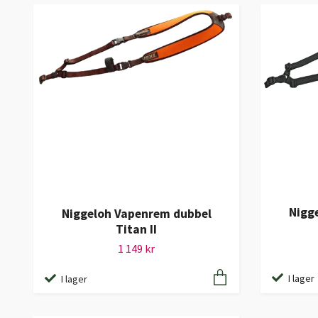
Nigg
Niggeloh Vapenrem dubbel
Titan II
1 149 kr
I lager
I lager