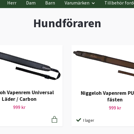
Herr
Dam
Barn
Varumärken
Tillbehör ford
Hundföraren
oh Vapenrem Universal
Niggeloh Vapenrem PU
Läder / Carbon
fästen
999 kr
999 kr
I lager