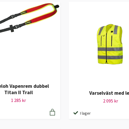
eloh Vapenrem dubbel
Titan II Trail
Varselväst med l
1 285 kr
2 095 kr
I lager