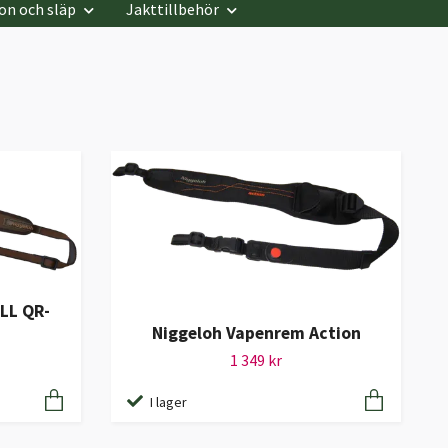
on och släp
Jakttillbehör
LL QR-
Niggeloh Vapenrem Action
1 349 kr
I lager