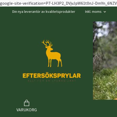
google-site-verification=P7-LH3P2_DVjvJpW61t0nJ-DmYn_6N
Din nya leverantör av kvalitetsprodukter
Inkl. moms
VARUKORG