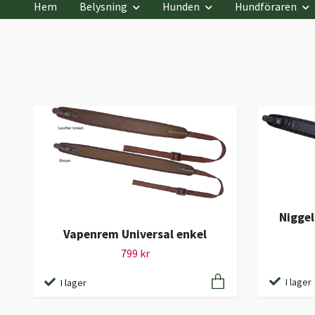
Hem
Belysning
Hunden
Hundföraren
Niggel
Vapenrem Universal enkel
799 kr
I lager
I lager