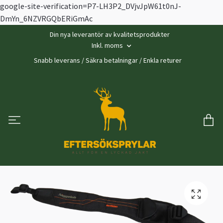
google-site-verification=P7-LH3P2_DVjvJpW61t0nJ-
DmYn_6NZVRGQbERiGmAc
Din nya leverantör av kvalitetsprodukter
Inkl. moms
Snabb leverans / Säkra betalningar / Enkla returer