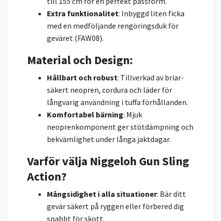
till 155 cm för en perfekt passform.
Extra funktionalitet
: Inbyggd liten ficka
med en medföljande rengöringsduk för
geväret (FAW08).
Material och Design
:
Hållbart och robust
: Tillverkad av briar-
säkert neopren, cordura och läder för
långvarig användning i tuffa förhållanden.
Komfortabel bärning
: Mjuk
neoprenkomponent ger stötdämpning och
bekvämlighet under långa jaktdagar.
Varför välja Niggeloh Gun Sling
Action?
Mångsidighet i alla situationer
: Bär ditt
gevär säkert på ryggen eller förbered dig
snabbt för skott.