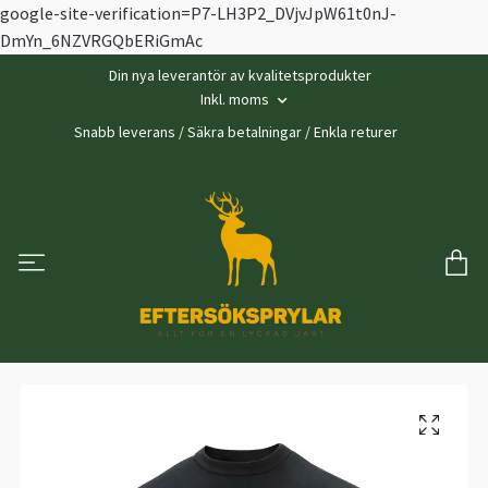
google-site-verification=P7-LH3P2_DVjvJpW61t0nJ-
DmYn_6NZVRGQbERiGmAc
Din nya leverantör av kvalitetsprodukter
Inkl. moms
Snabb leverans / Säkra betalningar / Enkla returer