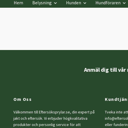
Hem
Belysning
Hunden
Hundföraren
Anmäl dig till vå
Om Oss
Kundtjän
Välkommen till Eftersöksprylar.se, din expert på
Tveka inte at
jakt och eftersök. Vi erbjuder högkvalitativa
info@efterso
produkter och personlig service för att
eller funderin