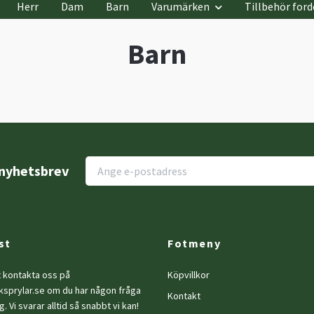
Herr
Dam
Barn
Varumärken
Tillbehör ford
Barn
r nyhetsbrev
st
Fotmeny
t kontakta oss på
Köpvillkor
ksprylar.se
om du har någon fråga
Kontakt
g. Vi svarar alltid så snabbt vi kan!