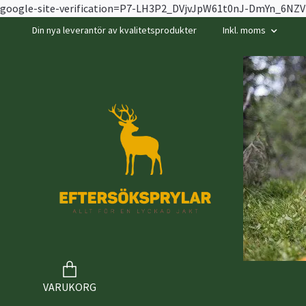
google-site-verification=P7-LH3P2_DVjvJpW61t0nJ-DmYn_6N
Din nya leverantör av kvalitetsprodukter
Inkl. moms
VARUKORG