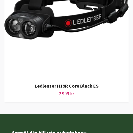
Ledlenser H19R Core Black ES
2 999 kr
Anmäl dig till vår nyhetsbrev