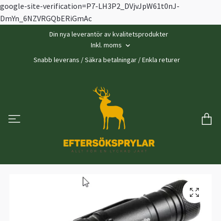
google-site-verification=P7-LH3P2_DVjvJpW61t0nJ-
DmYn_6NZVRGQbERiGmAc
Din nya leverantör av kvalitetsprodukter
Inkl. moms
Snabb leverans / Säkra betalningar / Enkla returer