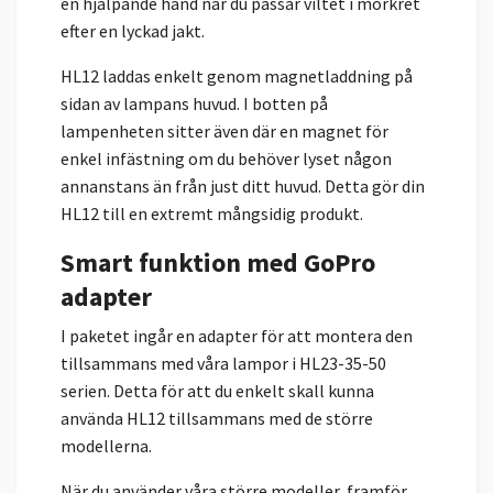
en hjälpande hand när du passar viltet i mörkret
efter en lyckad jakt.
HL12 laddas enkelt genom magnetladdning på
sidan av lampans huvud. I botten på
lampenheten sitter även där en magnet för
enkel infästning om du behöver lyset någon
annanstans än från just ditt huvud. Detta gör din
HL12 till en extremt mångsidig produkt.
Smart funktion med GoPro
adapter
I paketet ingår en adapter för att montera den
tillsammans med våra lampor i HL23-35-50
serien. Detta för att du enkelt skall kunna
använda HL12 tillsammans med de större
modellerna.
När du använder våra större modeller, framför