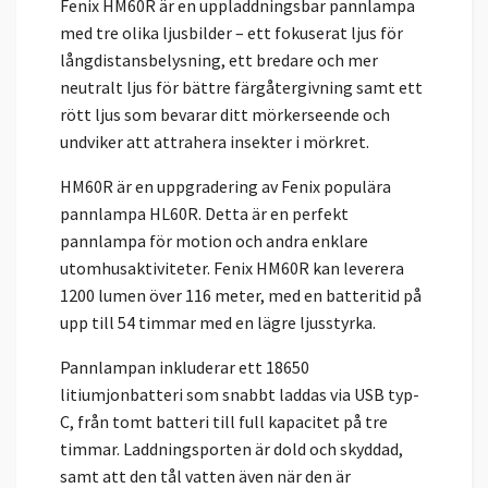
Fenix HM60R är en uppladdningsbar pannlampa
med tre olika ljusbilder – ett fokuserat ljus för
långdistansbelysning, ett bredare och mer
neutralt ljus för bättre färgåtergivning samt ett
rött ljus som bevarar ditt mörkerseende och
undviker att attrahera insekter i mörkret.
HM60R är en uppgradering av Fenix populära
pannlampa HL60R. Detta är en perfekt
pannlampa för motion och andra enklare
utomhusaktiviteter. Fenix HM60R kan leverera
1200 lumen över 116 meter, med en batteritid på
upp till 54 timmar med en lägre ljusstyrka.
Pannlampan inkluderar ett 18650
litiumjonbatteri som snabbt laddas via USB typ-
C, från tomt batteri till full kapacitet på tre
timmar. Laddningsporten är dold och skyddad,
samt att den tål vatten även när den är