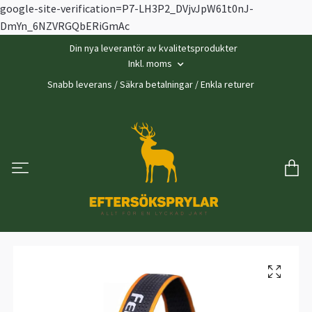
google-site-verification=P7-LH3P2_DVjvJpW61t0nJ-
DmYn_6NZVRGQbERiGmAc
Din nya leverantör av kvalitetsprodukter
Inkl. moms
Snabb leverans / Säkra betalningar / Enkla returer