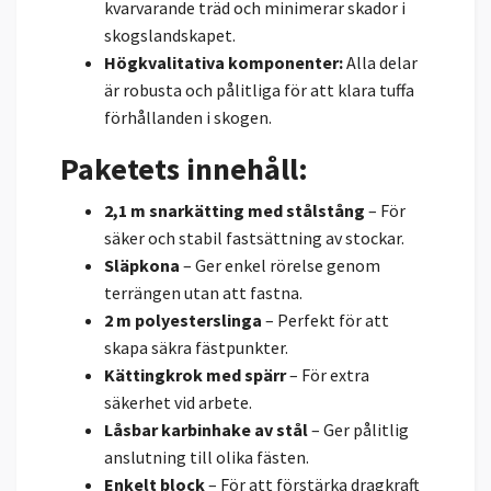
kvarvarande träd och minimerar skador i
skogslandskapet.
Högkvalitativa komponenter:
Alla delar
är robusta och pålitliga för att klara tuffa
förhållanden i skogen.
Paketets innehåll:
2,1 m snarkätting med stålstång
– För
säker och stabil fastsättning av stockar.
Släpkona
– Ger enkel rörelse genom
terrängen utan att fastna.
2 m polyesterslinga
– Perfekt för att
skapa säkra fästpunkter.
Kättingkrok med spärr
– För extra
säkerhet vid arbete.
Låsbar karbinhake av stål
– Ger pålitlig
anslutning till olika fästen.
Enkelt block
– För att förstärka dragkraft