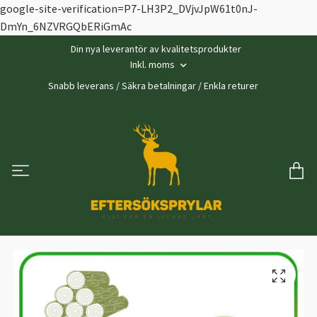
google-site-verification=P7-LH3P2_DVjvJpW61t0nJ-
DmYn_6NZVRGQbERiGmAc
Din nya leverantör av kvalitetsprodukter
Inkl. moms
Snabb leverans / Säkra betalningar / Enkla returer