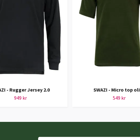
ZI - Rugger Jersey 2.0
SWAZI - Micro top ol
949 kr
549 kr