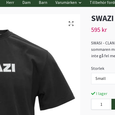
Herr
Dam
Barn
Varumärken
Tillbehör ford
SWAZI 
595 kr
SWASI - CLAN 
sommaren med
inte gå fel m
Storlek
Small
I lager