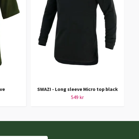
ive
SWAZI - Long sleeve Micro top black
549 kr