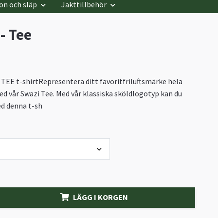
on och släp
Jakttillbehör
- Tee
TEE t-shirtRepresentera ditt favoritfriluftsmärke hela
 vår Swazi Tee. Med vår klassiska sköldlogotyp kan du
ed denna t-sh
LÄGG I KORGEN