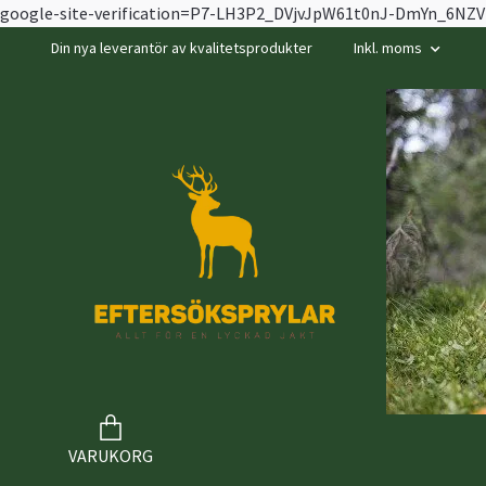
google-site-verification=P7-LH3P2_DVjvJpW61t0nJ-DmYn_6N
Din nya leverantör av kvalitetsprodukter
Inkl. moms
VARUKORG