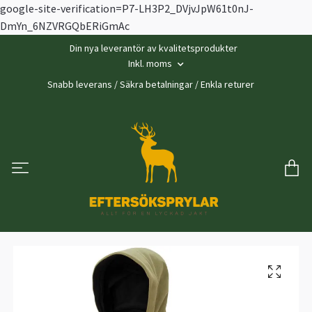
google-site-verification=P7-LH3P2_DVjvJpW61t0nJ-
DmYn_6NZVRGQbERiGmAc
Din nya leverantör av kvalitetsprodukter
Inkl. moms
Snabb leverans / Säkra betalningar / Enkla returer