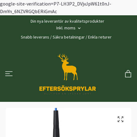
google-site-verification=P7-LH3P2_DVjvJpW61t0nJ-
DmYn_6NZVRGQbERiGmAc
Din nya leverantör av kvalitetsprodukter
Inkl. moms
Snabb leverans / Säkra betalningar / Enkla returer