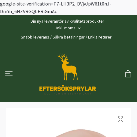
google-site-verification=P7-LH3P2_DVjvJpW61t0nJ-
DmYn_6NZVRGQbERiGmAc
Din nya leverantör av kvalitetsprodukter
Inkl. moms
Snabb leverans / Säkra betalningar / Enkla returer