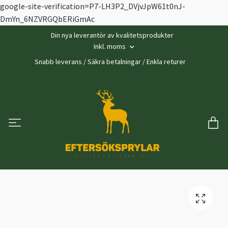
google-site-verification=P7-LH3P2_DVjvJpW61t0nJ-
DmYn_6NZVRGQbERiGmAc
Din nya leverantör av kvalitetsprodukter
Inkl. moms
Snabb leverans / Säkra betalningar / Enkla returer