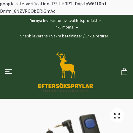
google-site-verification=P7-LH3P2_DVjvJpW61t0nJ-
DmYn_6NZVRGQbERiGmAc
Din nya leverantör av kvalitetsprodukter
Inkl. moms
Snabb leverans / Säkra betalningar / Enkla returer