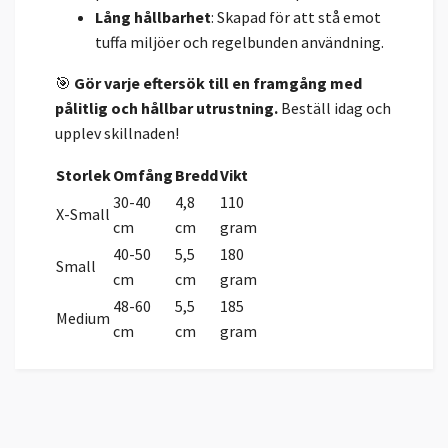
Lång hållbarhet
: Skapad för att stå emot
tuffa miljöer och regelbunden användning.
🎯
Gör varje eftersök till en framgång med
pålitlig och hållbar utrustning.
Beställ idag och
upplev skillnaden!
Storlek
Omfång
Bredd
Vikt
30-40
4,8
110
X-Small
cm
cm
gram
40-50
5,5
180
Small
cm
cm
gram
48-60
5,5
185
Medium
cm
cm
gram