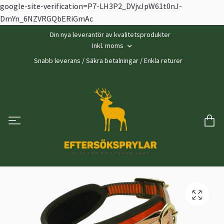
google-site-verification=P7-LH3P2_DVjvJpW61t0nJ-
DmYn_6NZVRGQbERiGmAc
Din nya leverantör av kvalitetsprodukter
Inkl. moms
Snabb leverans / Säkra betalningar / Enkla returer