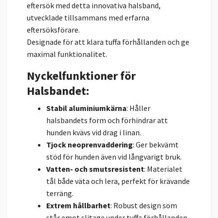
eftersök med detta innovativa halsband,
utvecklade tillsammans med erfarna
eftersöksförare.
Designade för att klara tuffa förhållanden och ge
maximal funktionalitet.
Nyckelfunktioner för
Halsbandet
:
Stabil aluminiumkärna
: Håller
halsbandets form och förhindrar att
hunden kvävs vid drag i linan.
Tjock neoprenvaddering
: Ger bekvämt
stöd för hunden även vid långvarigt bruk.
Vatten- och smutsresistent
: Materialet
tål både väta och lera, perfekt för krävande
terräng.
Extrem hållbarhet
: Robust design som
står emot slitage under tuffa förhållanden.