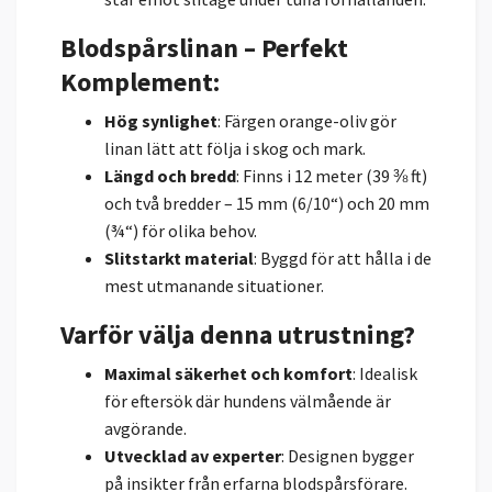
Blodspårslinan – Perfekt
Komplement
:
Hög synlighet
: Färgen orange-oliv gör
linan lätt att följa i skog och mark.
Längd och bredd
: Finns i 12 meter (39 ⅜ ft)
och två bredder – 15 mm (6/10“) och 20 mm
(¾“) för olika behov.
Slitstarkt material
: Byggd för att hålla i de
mest utmanande situationer.
Varför välja denna utrustning?
Maximal säkerhet och komfort
: Idealisk
för eftersök där hundens välmående är
avgörande.
Utvecklad av experter
: Designen bygger
på insikter från erfarna blodspårsförare.