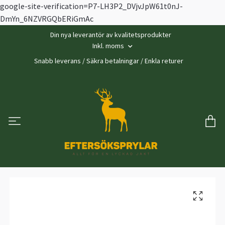
google-site-verification=P7-LH3P2_DVjvJpW61t0nJ-
DmYn_6NZVRGQbERiGmAc
Din nya leverantör av kvalitetsprodukter
Inkl. moms
Snabb leverans / Säkra betalningar / Enkla returer