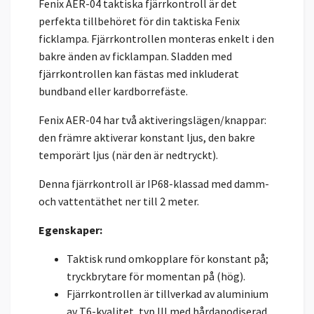
Fenix AER-04 taktiska fjärrkontroll är det
perfekta tillbehöret för din taktiska Fenix
ficklampa. Fjärrkontrollen monteras enkelt i den
bakre änden av ficklampan. Sladden med
fjärrkontrollen kan fästas med inkluderat
bundband eller kardborrefäste.
Fenix AER-04 har två aktiveringslägen/knappar:
den främre aktiverar konstant ljus, den bakre
temporärt ljus (när den är nedtryckt).
Denna fjärrkontroll är IP68-klassad med damm-
och vattentäthet ner till 2 meter.
Egenskaper:
Taktisk rund omkopplare för konstant på;
tryckbrytare för momentan på (hög).
Fjärrkontrollen är tillverkad av aluminium
av T6-kvalitet, typ III med hårdanodiserad