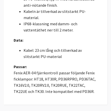
anti-nötande finish.
Kabeln är tillverkad av slitstarkt PU-
material.
IP68-klassning med damm- och
vattentäthet ner till 2 meter.
Data:
Kabel: 23 cm lång och tillverkad av
slitstarkt PU-material
Passar:
Fenix AER-04 fjärrkontroll passar följande Fenix
ficklampor: HT18, HT30R, PD36RPRO, PD36TAC,
TK16V2.0, TK20RV2.0, TK20RUE, TK22TAC,
TK22UE och TK30. Inte kompatibel med PD36R.